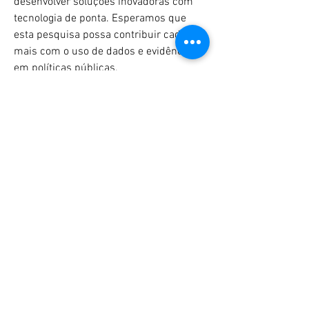
desenvolver soluções inovadoras com
tecnologia de ponta. Esperamos que
esta pesquisa possa contribuir cada vez
mais com o uso de dados e evidências
em políticas públicas.
Rua Cel José Eusébio, 95 - casa 13
Higienópolis -
São Paulo - SP
01239-030
Assine nossa newsletter